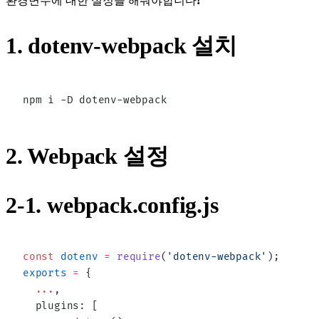
환경변수에 대한 설정을 해줘야합니다❗️
1. dotenv-webpack 설치
npm i -D dotenv-webpack
2. Webpack 설정
2-1. webpack.config.js
const
 dotenv
 =
 require
(
'dotenv-webpack'
);
exports
 =
 {
  ...
,
  plugins: [