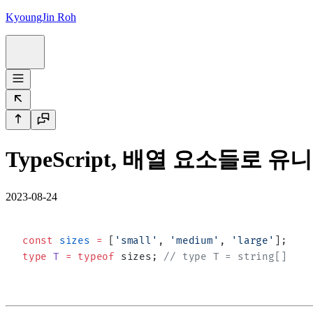
KyoungJin Roh
TypeScript, 배열 요소들로 유니온
2023-08-24
const
 sizes
 =
 [
'small'
, 
'medium'
, 
'large'
];
type
 T
 =
 typeof
 sizes; 
// type T = string[]