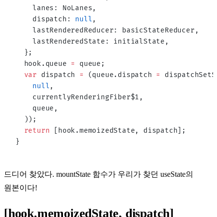
    lanes: NoLanes,
    dispatch: 
null
,
    lastRenderedReducer: basicStateReducer,
    lastRenderedState: initialState,
  };
  hook.queue 
=
 queue;
  var
 dispatch 
=
 (queue.dispatch 
=
 dispatchSetS
    null
,
    currentlyRenderingFiber$1,
    queue,
  ));
  return
 [hook.memoizedState, dispatch];
}
드디어 찾았다.
mountState
함수가 우리가 찾던 useState의
원본이다!
[hook.memoizedState, dispatch]