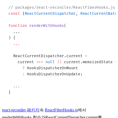
// packages/react-reconiler/ReactFiberHooks.js
const
 {
ReactCurrentDispatcher
, 
ReactCurrentBatc
function
 renderWithHooks
(
  ...
) {
  ...
  ReactCurrentDispatcher.current 
=
    current 
===
 null
 ||
 current.memoizedState 
=
      ?
 HooksDispatcherOnMount
      :
 HooksDispatcherOnUpdate;
  ...
}
react-reconiler 패키지
속
ReactFiberHooks.js
에서
renderWithHooks
함수가
ReactCurrentDispatcher.current
를