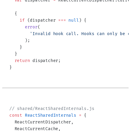
  var
 dispatcher 
=
 ReactCurrentDispatcher.curre
  {
    if
 (dispatcher 
===
 null
) {
      error
(
        'Invalid hook call. Hooks can only be c
      );
    }
  }
  return
 dispatcher;
}
// shared/ReactSharedInternals.js
const
 ReactSharedInternals
 =
 {
  ReactCurrentDispatcher,
  ReactCurrentCache,