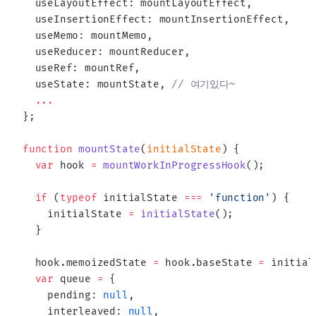
  useLayoutEffect: mountLayoutEffect,
  useInsertionEffect: mountInsertionEffect,
  useMemo: mountMemo,
  useReducer: mountReducer,
  useRef: mountRef,
  useState: mountState, 
// 여기있다~
  ...
};
function
 mountState
(
initialState
) {
  var
 hook 
=
 mountWorkInProgressHook
();
  if
 (
typeof
 initialState 
===
 'function'
) {
    initialState 
=
 initialState
();
  }
  hook.memoizedState 
=
 hook.baseState 
=
 initial
  var
 queue 
=
 {
    pending: 
null
,
    interleaved: 
null
,