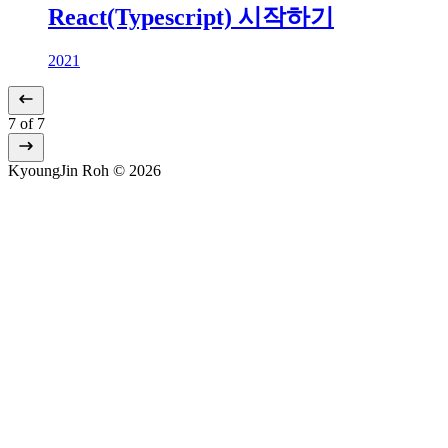
React(Typescript) 시작하기
2021
7
of
7
KyoungJin Roh © 2026