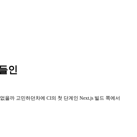
곁들인
이 없을까 고민하던차에
CI
의 첫 단계인
Next.js 빌드
쪽에서