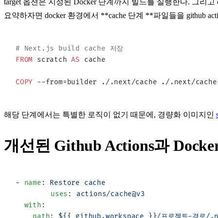
target 옵션
은 지정된 Docker 단계까지 빌드를 실행한다. 그리고
요약하자면
docker 환경
에서 **cache 단계 **파일들을
github ac
# Next.js build cache 저장
FROM
 scratch 
AS
 cache
COPY
 --from=builder ./.next/cache ./.next/cache
해당 단계에서는 특별한 로직이 없기 때문에, 경량화 이미지인
개선된 Github Actions과 Dockerf
- 
name
: 
Restore cache
	uses
: 
actions/cache@v3
  with
:
    path
: 
${{ github.workspace }}/프로젝트-경로/.n