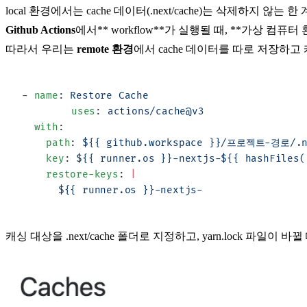
local 환경
에서는
cache 데이터(.next/cache)
는 삭제하지 않는 한 
Github Actions
에서** workflow**가 실행될 때, **가상 컴퓨터
따라서 우리는
remote 환경
에서
cache 데이터
를 따로 저장하고
- 
name
: 
Restore Cache
	uses
: 
actions/cache@v3
  with
:
    path
: 
${{ github.workspace }}/프로젝트-경로/.n
    key
: 
${{ runner.os }}-nextjs-${{ hashFiles(
    restore-keys
: 
|
      ${{ runner.os }}-nextjs-
캐싱 대상을
.next/cache
폴더로 지정하고,
yarn.lock
파일이 바뀔 